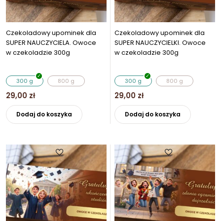
produkt
Czekoladowy upominek dla
Czekoladowy upominek dla
SUPER NAUCZYCIELA. Owoce
SUPER NAUCZYCIELKI. Owoce
w czekoladzie 300g
w czekoladzie 300g
300 g
800 g
300 g
800 g
29,00
zł
29,00
zł
Ten
Ten
Dodaj do koszyka
Dodaj do koszyka
produkt
produkt
ma
ma
wiele
wiele
wariantów.
wariantó
Opcje
Opcje
można
można
wybrać
wybrać
na
na
stronie
stronie