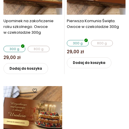
produktu
produkt
Upominek na zakończenie
Pierwsza Komunia Święta.
roku szkolnego. Owoce
Owoce w czekoladzie 300g
w czekoladzie 300g
300 g
800 g
300 g
800 g
29,00
zł
29,00
zł
Ten
Dodaj do koszyka
Ten
produkt
Dodaj do koszyka
produkt
ma
ma
wiele
wiele
wariantó
wariantów.
Opcje
Opcje
można
można
wybrać
wybrać
na
na
stronie
stronie
produkt