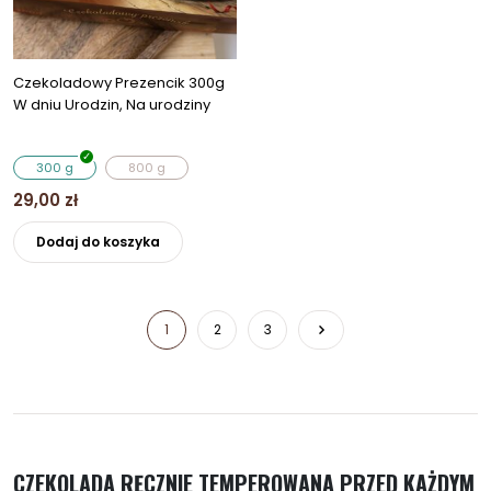
produktu
Czekoladowy Prezencik 300g
W dniu Urodzin, Na urodziny
300 g
800 g
29,00
zł
Ten
Dodaj do koszyka
produkt
ma
wiele
1
2
3
wariantów.
Opcje
można
wybrać
na
stronie
CZEKOLADA RĘCZNIE TEMPEROWANA PRZED KAŻDYM
produktu