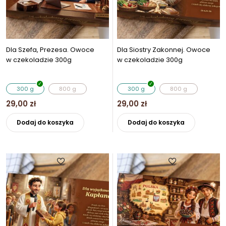
stronie
produkt
produktu
Dla Szefa, Prezesa. Owoce
Dla Siostry Zakonnej. Owoce
w czekoladzie 300g
w czekoladzie 300g
300 g
800 g
300 g
800 g
29,00
zł
29,00
zł
Ten
Ten
Dodaj do koszyka
Dodaj do koszyka
produkt
produkt
ma
ma
wiele
wiele
wariantów.
wariantó
Opcje
Opcje
można
można
wybrać
wybrać
na
na
stronie
stronie