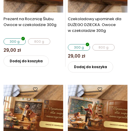
Prezent na Rocznicę Ślubu.
Czekoladowy upominek dla
Owoce w czekoladzie 300g
DUŻEGO DZIECKA. Owoce
w czekoladzie 300g
300 g
800 g
300 g
800 g
29,00
zł
29,00
zł
Ten
Dodaj do koszyka
Ten
produkt
Dodaj do koszyka
produkt
ma
ma
wiele
wiele
wariantów.
wariantó
Opcje
Opcje
można
można
wybrać
wybrać
na
na
stronie
stronie
produktu