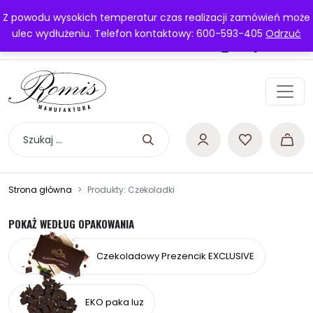
Przejdź do treści
Najwyższa jakość obsługi
Z powodu wysokich temperatur czas realizacji zamówień może
Darmowa dostawa powyżej 200 zł
ulec wydłużeniu. Telefon kontaktowy: 600-593-405
Odrzuć
Manufaktura Romis
Kontakt
Szukaj:
Strona główna
Produkty: Czekoladki
POKAŻ WEDŁUG OPAKOWANIA
Czekoladowy Prezencik EXCLUSIVE
EKO paka luz