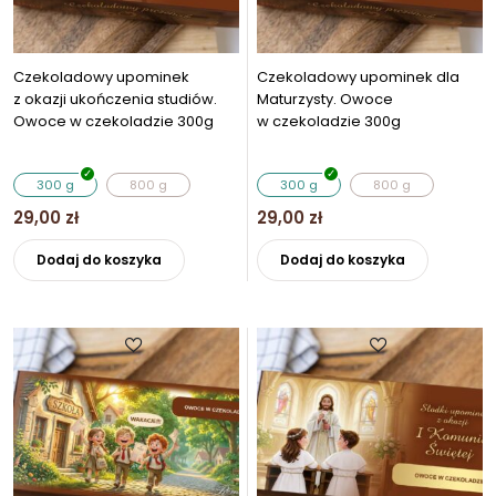
produktu
produkt
Czekoladowy upominek
Czekoladowy upominek dla
z okazji ukończenia studiów.
Maturzysty. Owoce
Owoce w czekoladzie 300g
w czekoladzie 300g
300 g
800 g
300 g
800 g
29,00
zł
29,00
zł
Ten
Ten
Dodaj do koszyka
Dodaj do koszyka
produkt
produkt
ma
ma
wiele
wiele
wariantów.
wariantó
Opcje
Opcje
można
można
wybrać
wybrać
na
na
stronie
stronie