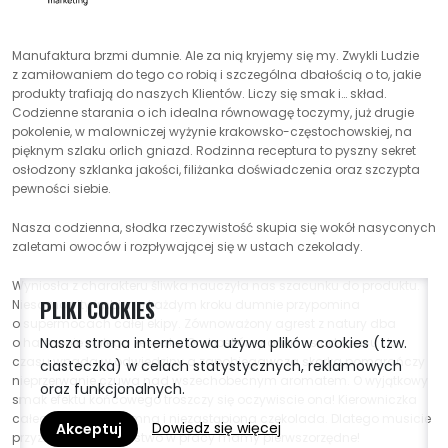
Manufaktura brzmi dumnie. Ale za nią kryjemy się my. Zwykli Ludzie
z zamiłowaniem do tego co robią i szczególna dbałością o to, jakie
produkty trafiają do naszych Klientów. Liczy się smak i… skład.
Codzienne starania o ich idealna równowagę toczymy, już drugie
pokolenie, w malowniczej wyżynie krakowsko-częstochowskiej, na
pięknym szlaku orlich gniazd. Rodzinna receptura to pyszny sekret
osłodzony szklanka jakości, filiżanka doświadczenia oraz szczypta
pewności siebie.
Nasza codzienna, słodka rzeczywistość skupia się wokół nasyconych
zaletami owoców i rozpływającej się w ustach czekolady.
Wyniosła z charakteru śliwka nauczyła nas szacunku do produktu.
PLIKI COOKIES
Niesamowity imbir na każdym kroku dumnie przypomina
o supermocach całej ekipy. Zównoważony agrest z natury dba
Nasza strona internetowa używa plików cookies (tzw.
o harmonię całego zespolu. Gruboskórny ananas od czasu do
czasu wpada w odwiedziny a zapobiegawcza skorka pomarańczy
ciasteczka) w celach statystycznych, reklamowych
nieprzerwanie czuwa nad wszechobecnym aromatem. O wyjątkowy
oraz funkcjonalnych.
smak efektu końcowego troszczy się oczywiscie ona! Kierowniczka
całego projektu: dumna i niezastąpiona czekolada. Dlatego musicie
Dowiedz się więcej
Akceptuj
przyznać ze towarzystwo w pracy mamy pierwszorzędne!