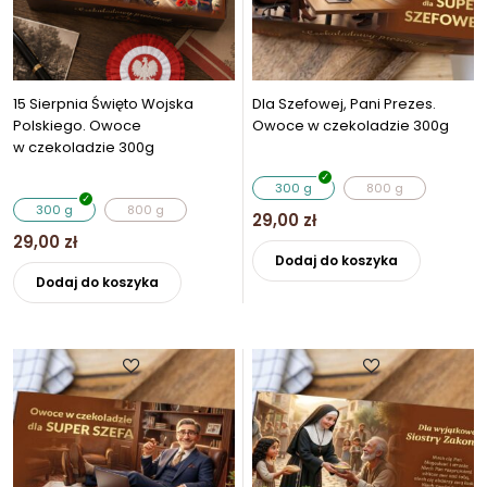
15 Sierpnia Święto Wojska
Dla Szefowej, Pani Prezes.
Polskiego. Owoce
Owoce w czekoladzie 300g
w czekoladzie 300g
300 g
800 g
300 g
800 g
29,00
zł
29,00
zł
Ten
Dodaj do koszyka
Ten
produkt
Dodaj do koszyka
produkt
ma
ma
wiele
wiele
wariantó
wariantów.
Opcje
Opcje
można
można
wybrać
wybrać
na
na
stronie