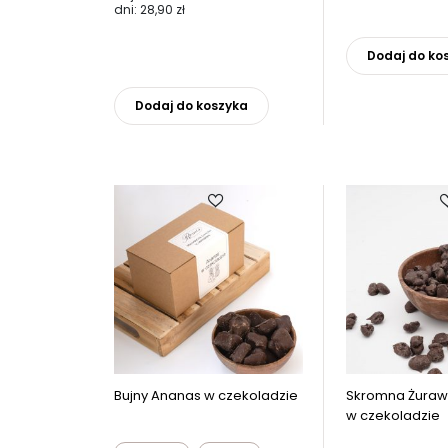
dni:
28,90
zł
wynosiła:
wynosi:
69,00 zł.
62,10 zł.
Dodaj do ko
Ten
produkt
ma
Dodaj do koszyka
wiele
wariantów.
Opcje
można
wybrać
na
stronie
produktu
Bujny Ananas w czekoladzie
Skromna Żuraw
w czekoladzie