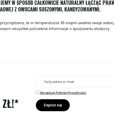
EMY W SPOSÓB CAŁKOWICIE NATURALNY ŁĄCZĄC PRA
AOWEJ Z OWOCAMI SUSZONYMI, KANDYZOWANYMI.
k przyrządzana, że w temperaturze 36 stopni uwalnia swoje walor
wym wszystkie potrzebne informacje o spożywaniu słodyczy.
Akceptuję Politykę Prywatności
 ZŁ!*