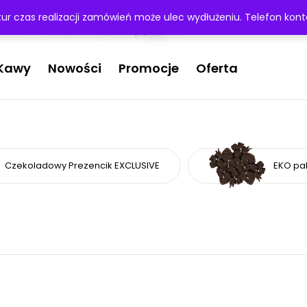
ej 200 zł
r czas realizacji zamówień może ulec wydłużeniu. Telefon ko
Kawy
Nowości
Promocje
Oferta
Czekoladowy Prezencik EXCLUSIVE
EKO pak