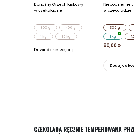
Donośny Orzech laskowy
Niecodzienne J
w czekoladzie
w czekoladzie
300 g
400 g
300 g
1 kg
1,8 kg
1 kg
1,
80,00
zł
Dowiedz się więcej
Dodaj do ko
CZEKOLADA RĘCZNIE TEMPEROWANA PRZE