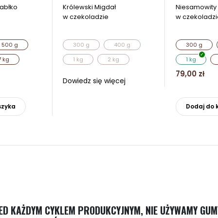
abłko
Królewski Migdał
Niesamowity 
w czekoladzie
w czekoladzi
500 g
300 g
400 g
300 g
7 kg
1 kg
2 kg
1 kg
79,00
zł
Dowiedz się więcej
Ten
produkt
szyka
Dodaj do 
ma
wiele
wariantów.
Opcje
można
wybrać
na
stronie
produktu
D KAŻDYM CYKLEM PRODUKCYJNYM, NIE UŻYWAMY GUMY