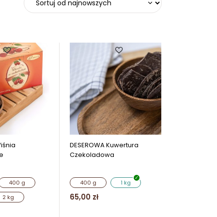
iśnia
DESEROWA Kuwertura
e
Czekoladowa
400 g
400 g
1 kg
65,00
zł
2 kg
Ten