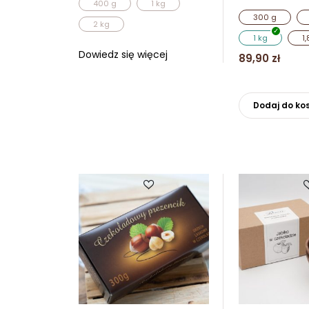
400 g
1 kg
300 g
2 kg
1 kg
1,
Dowiedz się więcej
89,90
zł
Dodaj do ko