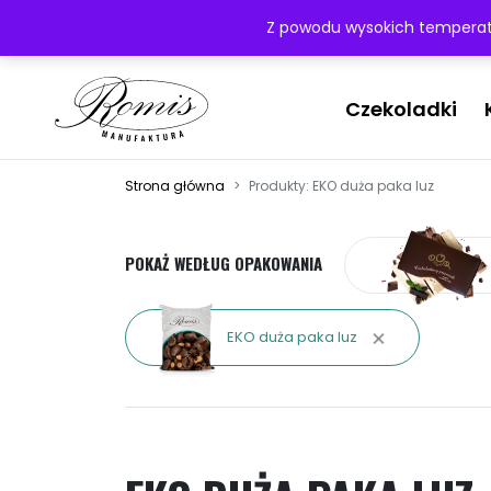
Przejdź do treści
Najwyższa jakość obsługi
Darmowa dostawa powyż
Z powodu wysokich temperatu
Czekoladki
Strona główna
Produkty: EKO duża paka luz
POKAŻ WEDŁUG OPAKOWANIA
EKO duża paka luz