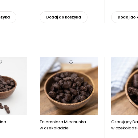
Ten
Ten
produkt
produkt
szyka
Dodaj do koszyka
Dodaj do 
ma
ma
wiele
wiele
wariantów.
wariantów.
Opcje
Opcje
można
można
wybrać
wybrać
na
na
stronie
stronie
produktu
produktu
ina
Tajemnicza Miechunka
Czarujący Da
w czekoladzie
w czekoladzi