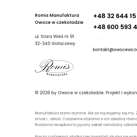
+48 32 644 15
Romis Manufaktura
Owoce w czekoladzie
+48 600 593 
ul. Stara Wieś nr 91
32-340 Gołaczewy
kontakt@owocewcze
© 2026 by Owoce w czekoladzie. Projekt i wyko
Manufaktura brzmi dumnie. Ale za nią kryjemy się my. Z
smak i… skład. Codzienne starania o ich idealna równ
Rodzinna receptura to pyszny sekret osłodzony szklank
Nasza codzienna, słodka rzeczywistość skupia się wo