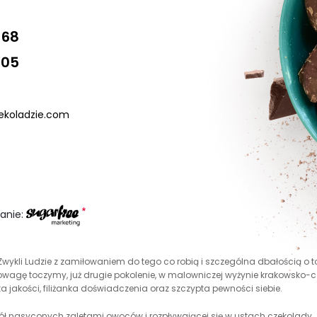
 68
405
koladzie.com
nanie:
wykli Ludzie z zamiłowaniem do tego co robią i szczególna dbałością o to, 
owagę toczymy, już drugie pokolenie, w malowniczej wyżynie krakowsko-cz
a jakości, filiżanka doświadczenia oraz szczypta pewności siebie.
kół nasyconych zaletami owoców i rozpływającej się w ustach czekolady.