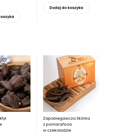
produkt
Ten
Dodaj do koszyka
ma
produkt
wiele
koszyka
ma
wariantów.
wiele
Opcje
wariantów.
można
Opcje
wybrać
można
na
wybrać
stronie
na
produktu
stronie
produktu
ktyl
Zapobiegawcza Skórka
e
z pomarańcza
w czekoladzie