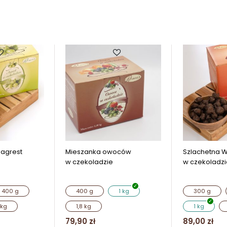
agrest
Mieszanka owoców
Szlachetna W
w czekoladzie
w czekoladzi
400 g
400 g
1 kg
300 g
 kg
1,8 kg
1 kg
79,90
zł
89,00
zł