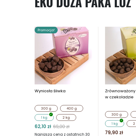
EKO DUŻA PAKA LUZ
Promocja!
Wyniosła śliwka
Zrównoważony 
w czekoladzie
300 g
400 g
300 g
1 kg
2 kg
1 kg
2
62,10
zł
69,00
zł
Pierwotna
Aktualna
79,90
zł
Najniższa cena z ostatnich 30
cena
cena