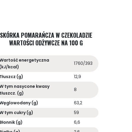
SKÓRKA POMARAŃCZA W CZEKOLADZIE
WARTOŚCI ODŻYWCZE NA 100 G
Wartość energetyczna
1760/393
(kJ/kcal)
Tłuszcz (g)
12,9
W tym nasycone kwasy
8
tłuszcz. (g)
Węglowodany (g)
63,2
W tym cukry (g)
59
Błonnik (g)
6,6