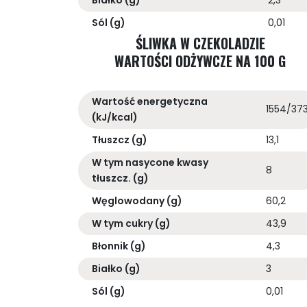
Białko (g)
2,3
Sól (g)
0,01
ŚLIWKA W CZEKOLADZIE
WARTOŚCI ODŻYWCZE NA 100 G
Wartość energetyczna
1554/37
(kJ/kcal)
Tłuszcz (g)
13,1
W tym nasycone kwasy
8
tłuszcz. (g)
Węglowodany (g)
60,2
W tym cukry (g)
43,9
Błonnik (g)
4,3
Białko (g)
3
Sól (g)
0,01