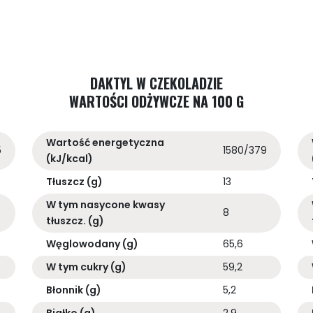
DAKTYL W CZEKOLADZIE
WARTOŚCI ODŻYWCZE NA 100 G
Wartość energetyczna
5
1580/379
(kJ/kcal)
Tłuszcz (g)
13
W tym nasycone kwasy
8
tłuszcz. (g)
Węglowodany (g)
65,6
W tym cukry (g)
59,2
Błonnik (g)
5,2