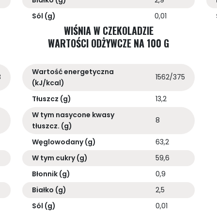
Białko (g)
2,9
Sól (g)
0,01
WIŚNIA W CZEKOLADZIE
WARTOŚCI ODŻYWCZE NA 100 G
Wartość energetyczna
3
1562/375
(kJ/kcal)
Tłuszcz (g)
13,2
W tym nasycone kwasy
8
tłuszcz. (g)
Węglowodany (g)
63,2
W tym cukry (g)
59,6
Błonnik (g)
0,9
Białko (g)
2,5
Sól (g)
0,01