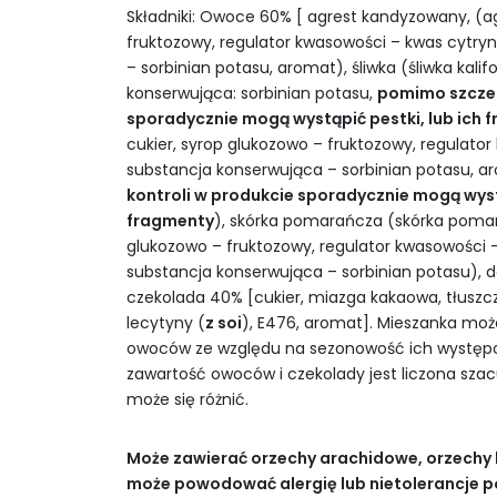
Składniki: Owoce 60% [ agrest kandyzowany, (ag
fruktozowy, regulator kwasowości – kwas cytry
– sorbinian potasu, aromat), śliwka (śliwka kalif
konserwująca: sorbinian potasu,
pomimo szczeg
sporadycznie mogą wystąpić pestki, lub ich 
cukier, syrop glukozowo – fruktozowy, regulato
substancja konserwująca – sorbinian potasu, a
kontroli w produkcie sporadycznie mogą wystą
fragmenty
), skórka pomarańcza (skórka pomar
glukozowo – fruktozowy, regulator kwasowości 
substancja konserwująca – sorbinian potasu), d
czekolada 40% [cukier, miazga kakaowa, tłuszc
lecytyny (
z soi
), E476, aromat]. Mieszanka moż
owoców ze względu na sezonowość ich występ
zawartość owoców i czekolady jest liczona sza
może się różnić.
Może zawierać orzechy arachidowe, orzechy 
może powodować alergię lub nietolerancje 