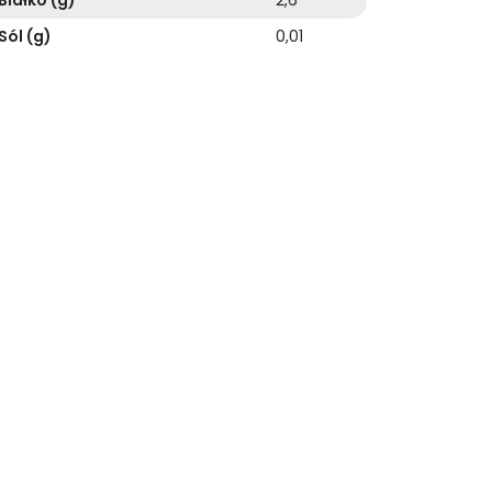
Białko (g)
2,6
Sól (g)
0,01