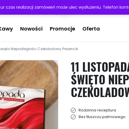
ej 200 zł
r czas realizacji zamówień może ulec wydłużeniu. Telefon ko
Kawy
Nowości
Promocje
Oferta
Święto Niepodległości Czekoladowy Prezencik
11 LISTOPA
ŚWIĘTO NIE
CZEKOLADOW
Rodzinna receptura
Bez tłuszczu palmowego