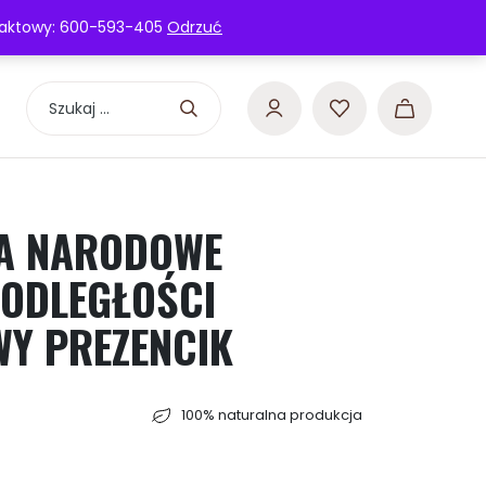
Manufaktura Romis
Kontakt
ntaktowy: 600-593-405
Odrzuć
Szukaj:
DA NARODOWE
PODLEGŁOŚCI
Y PREZENCIK
100% naturalna produkcja