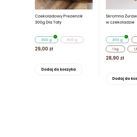
Czekoladowy Prezencik
Skromna Żuraw
300g Dla Taty
w czekoladzie
300 g
800 g
300 g
29,00
zł
1 kg
1,
Ten
28,90
zł
produkt
Dodaj do koszyka
ma
wiele
Dodaj do ko
wariantów.
Opcje
można
wybrać
na
stronie
produktu