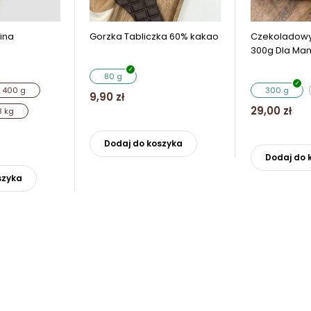
ina
Gorzka Tabliczka 60% kakao
Czekoladowy
300g Dla Ma
80 g
400 g
300 g
9,90
zł
29,00
zł
8 kg
Ten
produkt
Dodaj do koszyka
ma
Ten
Dodaj do 
wiele
produkt
szyka
wariantów.
ma
Opcje
wiele
można
wariantów.
wybrać
Opcje
na
można
stronie
wybrać
produktu
na
stronie