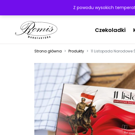
Przejdź do treści
Najwyższa jakość obsługi
Darmowa dostawa powyż
Z powodu wysokich temperatu
Czekoladki
Strona główna
Produkty
11 Listopada Narodowe 