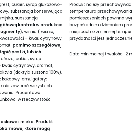
rest, cukier, syrop glukozowo-
Produkt należy przechowywać
nowy, substancja konserwująca
temperatura przechowywania t
ornijska, substancja
pomieszczeniach powinna wyno
ółowej kontroli w produkcie
bezpośrednim działaniem pro
fragmenty
), wiśnia ( wiśnia,
miejscach o zmiennej temperat
r kwasowości – kwas cytrynowy,
przydatności jest jednocześnie
romat,
pomimo szczegółowej
pić pestki, lub ich
Data minimalnej trwałości: 2 m
ańcza, cukier, syrop
– kwas cytrynowy, aromat,
aktyla (daktyla suszona 100%),
z kakaowy, emulgatory:
e nie zawierać wszystkich
owania. Procentowa
cunkowo, w rzeczywistości
laskowe i mleko. Produkt
pokarmowe, które mogą