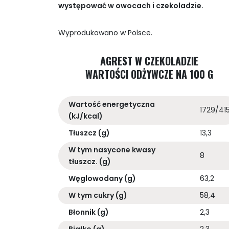
występować w owocach i czekoladzie.
Wyprodukowano w Polsce.
AGREST W CZEKOLADZIE
WARTOŚCI ODŻYWCZE NA 100 G
Wartość energetyczna
1729/41
(kJ/kcal)
Tłuszcz (g)
13,3
W tym nasycone kwasy
8
tłuszcz. (g)
Węglowodany (g)
63,2
W tym cukry (g)
58,4
Błonnik (g)
2,3