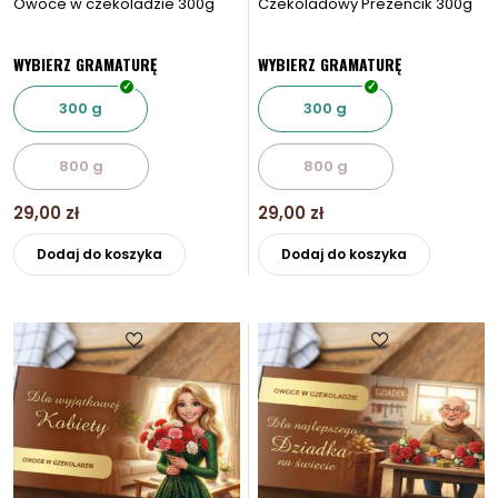
Owoce w czekoladzie 300g
Czekoladowy Prezencik 300g
WYBIERZ GRAMATURĘ
WYBIERZ GRAMATURĘ
300 g
300 g
800 g
800 g
29,00
zł
29,00
zł
Ten
Ten
Dodaj do koszyka
Dodaj do koszyka
produkt
produkt
ma
ma
wiele
wiele
wariantów.
wariantó
Opcje
Opcje
można
można
wybrać
wybrać
na
na
stronie
stronie