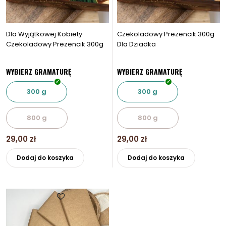
produktu
produkt
Dla Wyjątkowej Kobiety
Czekoladowy Prezencik 300g
Czekoladowy Prezencik 300g
Dla Dziadka
WYBIERZ GRAMATURĘ
WYBIERZ GRAMATURĘ
300 g
300 g
800 g
800 g
29,00
zł
29,00
zł
Ten
Ten
Dodaj do koszyka
Dodaj do koszyka
produkt
produkt
ma
ma
wiele
wiele
wariantów.
wariantó
Opcje
Opcje
można
można