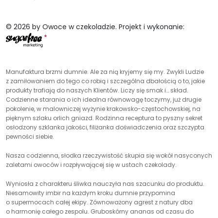
© 2026 by Owoce w czekoladzie. Projekt i wykonanie:
Manufaktura brzmi dumnie. Ale za nią kryjemy się my. Zwykli Ludzie
z zamiłowaniem do tego co robią i szczególna dbałością o to, jakie
produkty trafiają do naszych Klientów. Liczy się smak i… skład.
Codzienne starania o ich idealna równowagę toczymy, już drugie
pokolenie, w malowniczej wyżynie krakowsko-częstochowskiej, na
pięknym szlaku orlich gniazd. Rodzinna receptura to pyszny sekret
osłodzony szklanka jakości, filiżanka doświadczenia oraz szczypta
pewności siebie.
Nasza codzienna, słodka rzeczywistość skupia się wokół nasyconych
zaletami owoców i rozpływającej się w ustach czekolady.
Wyniosła z charakteru śliwka nauczyła nas szacunku do produktu.
Niesamowity imbir na każdym kroku dumnie przypomina
o supermocach całej ekipy. Zównoważony agrest z natury dba
o harmonię całego zespolu. Gruboskórny ananas od czasu do