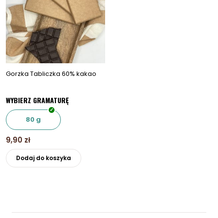
wybrać
wybrać
na
na
stronie
stronie
produktu
produkt
Gorzka Tabliczka 60% kakao
WYBIERZ GRAMATURĘ
80 g
9,90
zł
Ten
Dodaj do koszyka
produkt
ma
wiele
wariantów.
Opcje