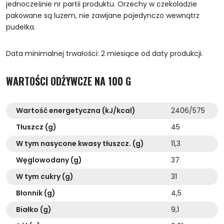
jednocześnie nr partii produktu. Orzechy w czekoladzie
pakowane są luzem, nie zawijane pojedynczo wewnątrz
pudełka.
Data minimalnej trwałości: 2 miesiące od daty produkcji.
WARTOŚCI ODŻYWCZE NA 100 G
Wartość energetyczna (kJ/kcal)
2406/575
Tłuszcz (g)
45
W tym nasycone kwasy tłuszcz. (g)
11,3
Węglowodany (g)
37
W tym cukry (g)
31
Błonnik (g)
4,5
Białko (g)
9,1