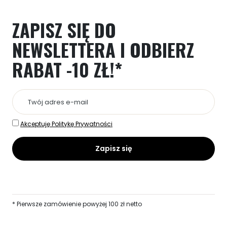
można
wybrać
ZAPISZ SIĘ DO
na
stronie
NEWSLETTERA
I ODBIERZ
produktu
RABAT -10 ZŁ!*
Akceptuję Politykę Prywatności
* Pierwsze zamówienie powyżej 100 zł netto