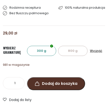
Rodzinna receptura
100% naturalna produkcja
Bez tłuszczu palmowego
29,00
zł
WYBIERZ
300 g
800 g
Wyczyść
GRAMATURĘ
981 w magazynie
ilość
Dodaj do koszyka
Prezent
na
Rocznicę
Ślubu.
Owoce