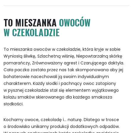
w
czekoladzie
TO MIESZANKA
OWOCÓW
300g
W CZEKOLADZIE
To mieszanka owoców w czekoladzie, która kryje w sobie
Wyniosłą śliwkę, Szlachetną wiśnię, Niepowtarzalną skórkę
pomarańczy, Zrównoważony agrest i Czarującego daktyla.
Cała paczka została przez nas tak skomponowana aby jej
bohaterowie nacechowali ją swoim indywidualnym
charakterem. Każdy słodki i pachnący owoc zatopiony
w pysznej czekoladzie stał się elementem wyjątkowego
kolażu smaków skierowanego dla każdego smakosza
słodkości.
Kochamy owoce, czekoladę i… naturę. Dlatego w trosce
o środowisko unikamy produkcji dodatkowych odpadów.