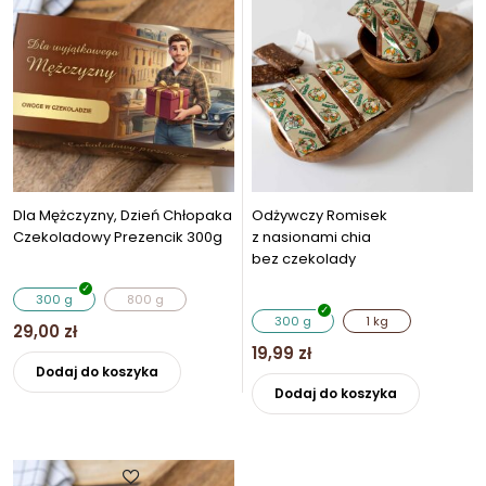
można
Opcje
wybrać
można
na
wybrać
stronie
na
produkt
stronie
produktu
Dla Mężczyzny, Dzień Chłopaka
Odżywczy Romisek
Czekoladowy Prezencik 300g
z nasionami chia
bez czekolady
300 g
800 g
300 g
1 kg
29,00
zł
19,99
zł
Ten
Dodaj do koszyka
Ten
produkt
Dodaj do koszyka
produkt
ma
ma
wiele
wiele
wariantów.
wariantó