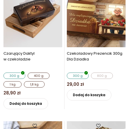
Czarujący Daktyl
Czekoladowy Prezencik 300g
w czekoladzie
Dla Dziadka
300 g
400 g
300 g
800 g
29,00
zł
1 kg
1,8 kg
Ten
28,90
zł
Dodaj do koszyka
produkt
Ten
Dodaj do koszyka
ma
produkt
wiele
ma
wariantó
wiele
Opcje
wariantów.