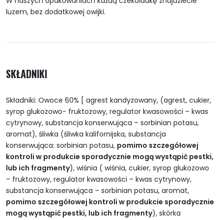
W naszych opakowaniach każdą czekoladkę znajdziecie
luzem, bez dodatkowej owijki.
SKŁADNIKI
Składniki: Owoce 60% [ agrest kandyzowany, (agrest, cukier,
syrop glukozowo- fruktozowy, regulator kwasowości – kwas
cytrynowy, substancja konserwująca – sorbinian potasu,
aromat), śliwka (śliwka kalifornijska, substancja
konserwująca: sorbinian potasu,
pomimo szczegółowej
kontroli w produkcie sporadycznie mogą wystąpić pestki,
lub ich fragmenty
), wiśnia ( wiśnia, cukier, syrop glukozowo
– fruktozowy, regulator kwasowości – kwas cytrynowy,
substancja konserwująca – sorbinian potasu, aromat,
pomimo szczegółowej kontroli w produkcie sporadycznie
mogą wystąpić pestki, lub ich fragmenty
), skórka