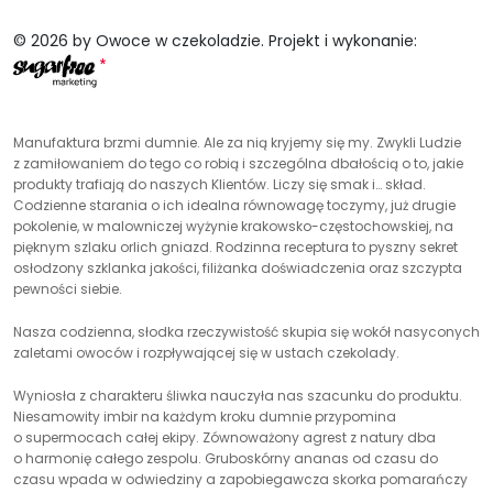
© 2026 by Owoce w czekoladzie. Projekt i wykonanie:
Manufaktura brzmi dumnie. Ale za nią kryjemy się my. Zwykli Ludzie
z zamiłowaniem do tego co robią i szczególna dbałością o to, jakie
produkty trafiają do naszych Klientów. Liczy się smak i… skład.
Codzienne starania o ich idealna równowagę toczymy, już drugie
pokolenie, w malowniczej wyżynie krakowsko-częstochowskiej, na
pięknym szlaku orlich gniazd. Rodzinna receptura to pyszny sekret
osłodzony szklanka jakości, filiżanka doświadczenia oraz szczypta
pewności siebie.
Nasza codzienna, słodka rzeczywistość skupia się wokół nasyconych
zaletami owoców i rozpływającej się w ustach czekolady.
Wyniosła z charakteru śliwka nauczyła nas szacunku do produktu.
Niesamowity imbir na każdym kroku dumnie przypomina
o supermocach całej ekipy. Zównoważony agrest z natury dba
o harmonię całego zespolu. Gruboskórny ananas od czasu do
czasu wpada w odwiedziny a zapobiegawcza skorka pomarańczy