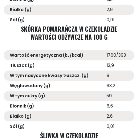
Białko (g)
2,9
Sól (g)
0,01
SKÓRKA POMARAŃCZA W CZEKOLADZIE
WARTOŚCI ODŻYWCZE NA 100 G
Wartość energetyczna (kJ/kcal)
1760/393
Tłuszcz (g)
12,9
W tym nasycone kwasy tłuszcz. (g)
8
Węglowodany (g)
63,2
W tym cukry (g)
59
Błonnik (g)
6,6
Białko (g)
2,6
Sól (g)
0,01
ŚLIWKA W CZEKOLADZIE