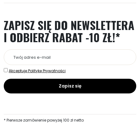
Opcje
można
wybrać
ZAPISZ SIĘ DO NEWSLETTERA
na
stronie
I ODBIERZ RABAT -10 ZŁ!*
produktu
Akceptuję Politykę Prywatności
* Pierwsze zamówienie powyżej 100 zł netto