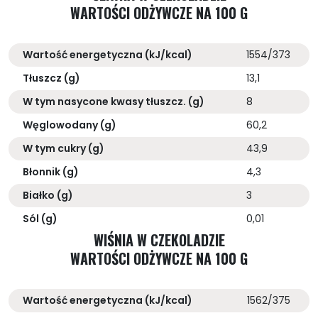
WARTOŚCI ODŻYWCZE NA 100 G
Wartość energetyczna (kJ/kcal)
1554/373
Tłuszcz (g)
13,1
W tym nasycone kwasy tłuszcz. (g)
8
Węglowodany (g)
60,2
W tym cukry (g)
43,9
Błonnik (g)
4,3
Białko (g)
3
Sól (g)
0,01
WIŚNIA W CZEKOLADZIE
WARTOŚCI ODŻYWCZE NA 100 G
Wartość energetyczna (kJ/kcal)
1562/375