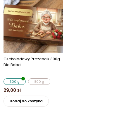
Opcje
Opcje
można
można
wybrać
wybrać
na
na
stronie
stronie
produktu
produkt
Czekoladowy Prezencik 300g
Dla Babci
300 g
800 g
29,00
zł
Ten
Dodaj do koszyka
produkt
ma
wiele
wariantów.