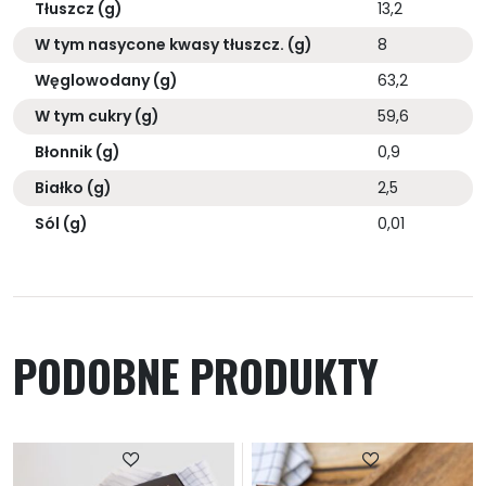
Tłuszcz (g)
13,2
W tym nasycone kwasy tłuszcz. (g)
8
Węglowodany (g)
63,2
W tym cukry (g)
59,6
Błonnik (g)
0,9
Białko (g)
2,5
Sól (g)
0,01
PODOBNE PRODUKTY