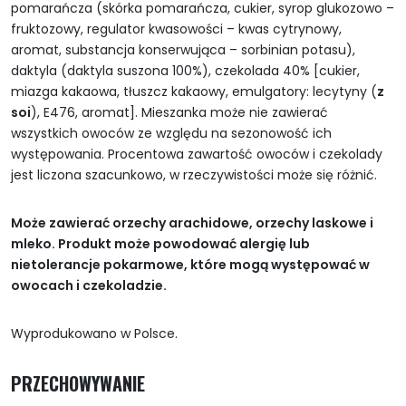
pomarańcza (skórka pomarańcza, cukier, syrop glukozowo –
fruktozowy, regulator kwasowości – kwas cytrynowy,
aromat, substancja konserwująca – sorbinian potasu),
daktyla (daktyla suszona 100%), czekolada 40% [cukier,
miazga kakaowa, tłuszcz kakaowy, emulgatory: lecytyny (
z
soi
), E476, aromat]. Mieszanka może nie zawierać
wszystkich owoców ze względu na sezonowość ich
występowania. Procentowa zawartość owoców i czekolady
jest liczona szacunkowo, w rzeczywistości może się różnić.
Może zawierać orzechy arachidowe, orzechy laskowe i
mleko. Produkt może powodować alergię lub
nietolerancje pokarmowe, które mogą występować w
owocach i czekoladzie.
Wyprodukowano w Polsce.
PRZECHOWYWANIE