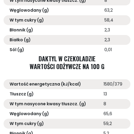
W tym nasycone kwasy tłuszcz. (g)
8
Węglowodany (g)
63,2
W tym cukry (g)
58,4
Błonnik (g)
2,3
Białko (g)
2,3
Sól (g)
0,01
DAKTYL W CZEKOLADZIE
WARTOŚCI ODŻYWCZE NA 100 G
Wartość energetyczna (kJ/kcal)
1580/379
Tłuszcz (g)
13
W tym nasycone kwasy tłuszcz. (g)
8
Węglowodany (g)
65,6
W tym cukry (g)
59,2
Błonnik (g)
5,2