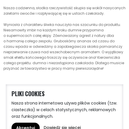
Nasza codzienna, słodka rzeczywistość skupia się wokół nasyconych
zaletami owoców i rozpływającej się w ustach czekolady.
Wyniosła z charakteru śliwka nauczyła nas szacunku do produktu.
Niesamowity imbir na każdym kroku dumnie przypomina
o supermocach całej ekipy. Zównoważony agrest z natury dba
o harmonię całego zespolu. Gruboskórny ananas od czasu do
czasu wpada w odwiedziny a zapobiegawcza skorka pomarańczy
nieprzerwanie czuwa nad wszechobecnym aromatem. O wyjątkowy
smak efektu końcowego troszczy się oczywiscie ona! Kierowniczka
całego projektu: dumna i niezastąpiona czekolada. Dlatego musicie
przyznać ze towarzystwo w pracy mamy pierwszorzędne!
PLIKI COOKIES
Nasza strona internetowa używa plików cookies (tzw.
ciasteczka) w celach statystycznych, reklamowych
oraz funkcjonalnych.
Dowiedz się więcej
Akceptuj