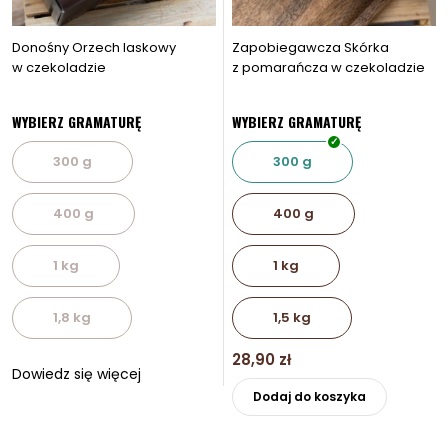
Donośny Orzech laskowy
Zapobiegawcza Skórka
w czekoladzie
z pomarańcza w czekoladzie
WYBIERZ GRAMATURĘ
WYBIERZ GRAMATURĘ
300 g
300 g
400 g
400 g
1 kg
1 kg
1,8 kg
1,5 kg
28,90
zł
Dowiedz się więcej
Ten
Dodaj do koszyka
produkt
ma