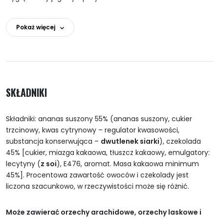
Pokaż więcej
SKŁADNIKI
Składniki: ananas suszony 55% (ananas suszony, cukier
trzcinowy, kwas cytrynowy – regulator kwasowości,
substancja konserwująca –
dwutlenek siarki
), czekolada
45% [cukier, miazga kakaowa, tłuszcz kakaowy, emulgatory:
lecytyny (
z soi
), E476, aromat. Masa kakaowa minimum
45%]. Procentowa zawartość owoców i czekolady jest
liczona szacunkowo, w rzeczywistości może się różnić.
Może zawierać orzechy arachidowe, orzechy laskowe i