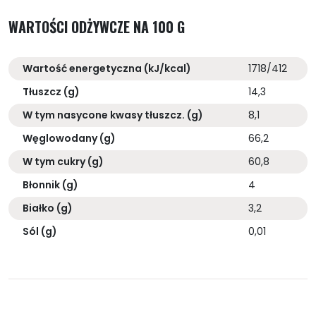
WARTOŚCI ODŻYWCZE NA 100 G
Wartość energetyczna (kJ/kcal)
1718/412
Tłuszcz (g)
14,3
W tym nasycone kwasy tłuszcz. (g)
8,1
Węglowodany (g)
66,2
W tym cukry (g)
60,8
Błonnik (g)
4
Białko (g)
3,2
Sól (g)
0,01