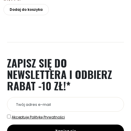
Ten
Dodaj do koszyka
produkt
ma
wiele
wariantów.
Opcje
można
wybrać
ZAPISZ SIĘ DO
na
stronie
NEWSLETTERA
I ODBIERZ
produktu
RABAT -10 ZŁ!*
Akceptuję Politykę Prywatności