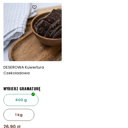
wiele
wariantó
Opcje
można
wybrać
na
stronie
produkt
DESEROWA Kuwertura
Czekoladowa
WYBIERZ GRAMATURĘ
400 g
1 kg
26,90
zł